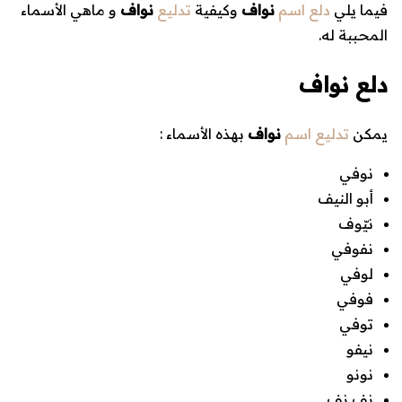
فيما يلي
دلع اسم
نواف
وكيفية
تدليع
نواف
و ماهي الأسماء
المحببة له.
دلع نواف
يمكن
تدليع اسم
نواف
بهذه الأسماء :
نوفي
أبو النيف
نيّوف
نفوفي
لوفي
فوفي
توفي
نيفو
نونو
نف نف