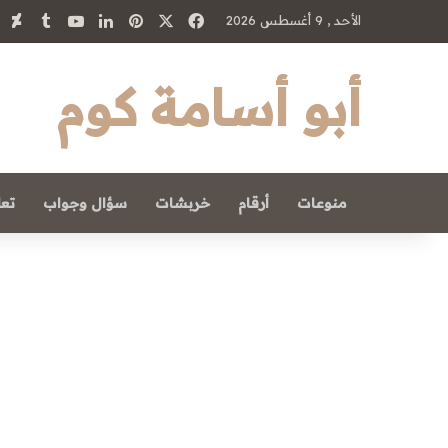
‫X
فيسبوك
بينتيريست
لينكدإن
‫YouTube
الأحد , 9 أغسطس 2026
أبو أسامة كوم
منوعات
أرقام
خربشات
سؤال وجواب
تعل