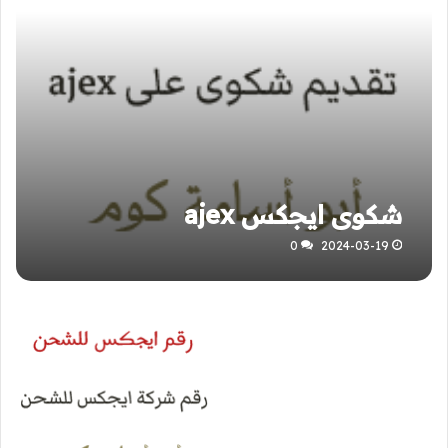
شكوى ايجكس ajex
0
2024-03-19