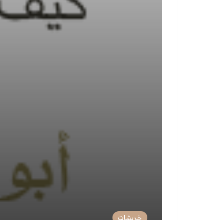
خربشات