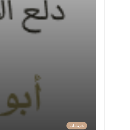
خربشات