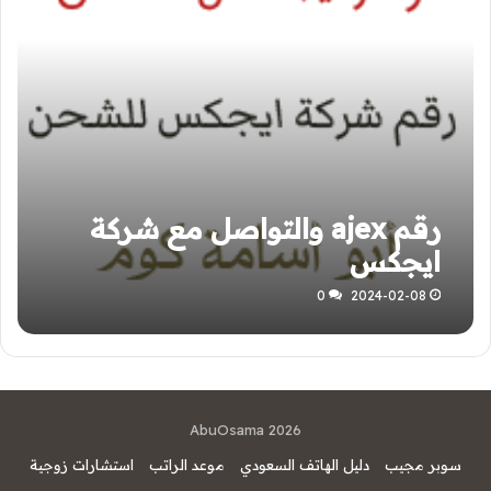
رقم ajex والتواصل مع شركة
ايجكس
0
2024-02-08
AbuOsama 2026
سوبر مجيب
دليل الهاتف السعودي
موعد الراتب
استشارات زوجية