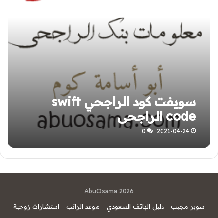
سويفت كود الراجحي swift
code الراجحي
0
2021-04-24
AbuOsama 2026
سوبر مجيب
دليل الهاتف السعودي
موعد الراتب
استشارات زوجية