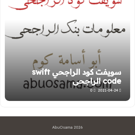
سويفت كود الراجحي swift
code الراجحي
0
2021-04-24
AbuOsama 2026