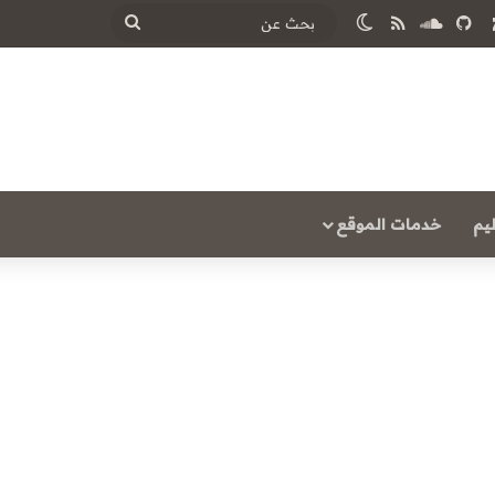
‫
ساوند كلاود
ملخص الموقع RSS
الوضع المظلم
بحث
عن
يم
خدمات الموقع