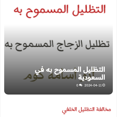
التظليل المسموح به في
السعودية
0
2024-04-11