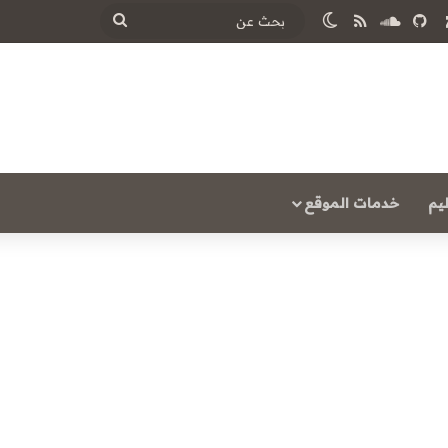
‫
ساوند كلاود
ملخص الموقع RSS
الوضع المظلم
بحث
عن
يم
خدمات الموقع