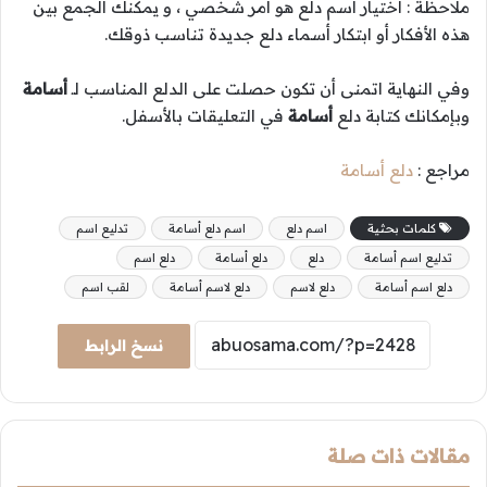
ملاحظة : اختيار اسم دلع هو أمر شخصي ، و يمكنك الجمع بين
هذه الأفكار أو ابتكار أسماء دلع جديدة تناسب ذوقك.
وفي النهاية اتمنى أن تكون حصلت على الدلع المناسب لـ
أسامة
وبإمكانك كتابة دلع
أسامة
في التعليقات بالأسفل.
مراجع :
دلع أسامة
كلمات بحثية
اسم دلع
اسم دلع أسامة
تدليع اسم
تدليع اسم أسامة
دلع
دلع أسامة
دلع اسم
دلع اسم أسامة
دلع لاسم
دلع لاسم أسامة
لقب اسم
نسخ الرابط
مقالات ذات صلة