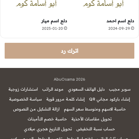
دلع اسم احمد
دلع اسم ميار
2025-01-20
2024-09-29
اترك رد
AbuOsama 2026
سوبر مجيب
دليل الهاتف السعودي
موعد الراتب
استشارات زوجية
إنشاء باركود مجاني QR
إنشاء كلمة مرور قوية
سياسة الخصوصية
حاسبة الاسهم ومتوسط سعر السهم
ازالة التشكيل من النصوص
تحويل مقاسات الأحذية
حاسبة خصم التأمينات
حساب نسبة التخفيض
تحويل التاريخ هجري ميلادي
حساب ثلث الراتب
اختصار الروابط
تقصير الروابط
المرحبي كوم