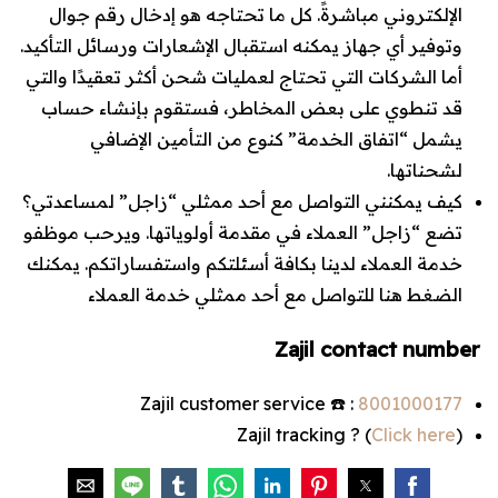
الإلكتروني مباشرةً. كل ما تحتاجه هو إدخال رقم جوال
وتوفير أي جهاز يمكنه استقبال الإشعارات ورسائل التأكيد.
أما الشركات التي تحتاج لعمليات شحن أكثر تعقيدًا والتي
قد تنطوي على بعض المخاطر، فستقوم بإنشاء حساب
يشمل “اتفاق الخدمة” كنوع من التأمين الإضافي
لشحناتها.
كيف يمكنني التواصل مع أحد ممثلي “زاجل” لمساعدتي؟
تضع “زاجل” العملاء في مقدمة أولوياتها. ويرحب موظفو
خدمة العملاء لدينا بكافة أسئلتكم واستفساراتكم. يمكنك
الضغط هنا للتواصل مع أحد ممثلي خدمة العملاء
Zajil contact number
Zajil customer service ☎️ :
8001000177
) ? Zajil tracking
Click here
(