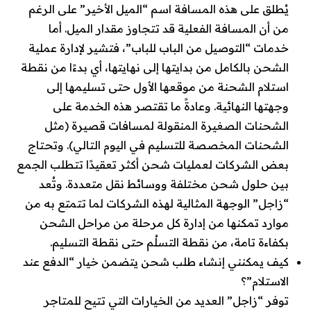
يُطلق على هذه المسافة اسم “الميل الأخير” على الرغم
من أن المسافة الفعلية قد تتجاوز مقدار الميل. أما
خدمات “التوصيل من الباب للباب”، فتشير لإدارة عملية
الشحن بالكامل من بدايتها إلى نهايتها، أي بدءًا من نقطة
استلام الشحنة من موقعها الأول حتى تسليمها إلى
وجهتها النهائية. وعادةً ما تقتصر هذه الخدمة على
الشحنات الصغيرة المنقولة لمسافات قصيرة (مثل
الشحنات المخصصة للتسليم في اليوم التالي). وتحتاج
بعض الشركات لعمليات شحن أكثر تعقيدًا تتطلب الجمع
بين حلول شحن مختلفة ووسائط نقل متعددة. وتُعد
“زاجل” الوجهة المثالية لهذه الشركات لما تتمتع به من
موارد تمكنها من إدارة كل مرحلة من مراحل الشحن
بكفاءة تامة، من نقطة التسلُم حتى نقطة التسليم.
كيف يمكنني إنشاء طلب شحن يتضمن خيار “الدفع عند
الاستلام”؟
توفر “زاجل” العديد من الخيارات التي تتيح للمتاجر