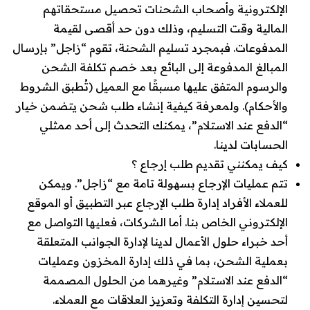
الإلكترونية وأصحاب الشحنات تحصيل مستحقاتهم
المالية وقت التسليم، وذلك دون حد أقصى لقيمة
المدفوعات. فبمجرد تسليم الشحنة، تقوم “زاجل” بإرسال
المبالغ المدفوعة إلى البائع بعد خصم تكلفة الشحن
والرسوم المتفق عليها مسبقًا مع العميل (تُطبق الشروط
والأحكام). ولمعرفة كيفية إنشاء طلب شحن يتضمن خيار
“الدفع عند الاستلام”، يمكنك التحدث إلى أحد ممثلي
الحسابات لدينا.
كيف يمكنني تقديم طلب إرجاع ؟
تتم عمليات الإرجاع بسهولة تامة مع “زاجل”. ويمكن
للعملاء الأفراد إدارة طلب الإرجاع عبر التطبيق أو الموقع
الإلكتروني الخاص بنا. أما الشركات، فعليها التواصل مع
أحد خبراء حلول الأعمال لدينا لإدارة الجوانب المتعلقة
بعملية الشحن، بما في ذلك إدارة المخزون وعمليات
“الدفع عند الاستلام” وغيرهما من الحلول المصممة
لتحسين إدارة التكلفة وتعزيز العلاقات مع العملاء.