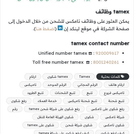
tamex وظائف
يمكن العثور على وظائف تامكس للشحن من خلال الدخول إلى
صفحة الشركة في موقع لينكد إن
(
اضغط هنا
).
tamex contact number
Unified number tamex ☎️ :
920009617
Toll free number tamex ☎️ :
8001240261
كلمات بحثية
Tamex
tamex شكوى
ارقام
ارقام هاتف
الرقم المجاني
الرقم الموحد
تاميكس
تاميكس فروع
تتبع
تتبع الشحنات
تتبع الطرود
تتبع شحنة
تتبع شحنة تاميكس
خدمة العملاء
رفع شكوى
رفع شكوى على تامكس
رفع شكوى على شركة شحن tamex
رقم
شركة تامكس
شكوى
شكوى الهيئة العامة للنقل
شكوى تامكس
شكوى شركة شحن
شكوى على tamex
كيف ارفع شكوى
كيف ارفع شكوى على شركة tamex