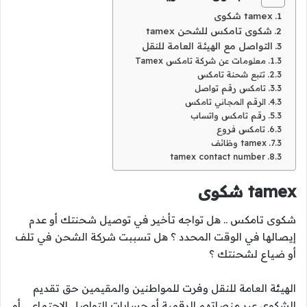
tamex شكوى
شكوى تامكس للشحن tamex
التواصل مع الهيئة العامة للنقل
معلومات عن شركة تامكس Tamex
تتبع شحنة تامكس
تامكس رقم تواصل
الرقم المجاني تامكس
رقم تامكس واتساب
تامكس فروع
tamex وظائف
tamex contact number
tamex شكوى
شكوى تامكس .. هل تواجه تأخير في توصيل شحنتك أو عدم
إيصالها في الوقت المحدد ؟ هل تسببت شركة الشحن في تلف
أو ضياع لشحنتك ؟
الهيئة العامة للنقل وفرت للمواطنين والمقيمين حق تقديم
الشكوى عبر منصاتهم الرقمية أو حسابات التواصل الإجتماعي أو