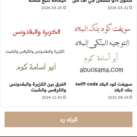
شكوى gfs للشحن جي اف اس
اليمامة‭ ‬تتبع شحنة
2024-03-25
2024-03-21
سويفت كود البلاد swift code
الفرق بين الكزبرة والبقدونس
بنك البلاد
والكرفس والشبت
2024-11-20
2021-08-14
اترك رد