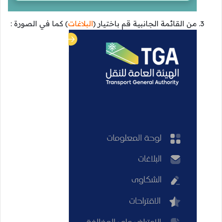
من القائمة الجانبية قم باختيار (
البلاغات
) كما في الصورة :