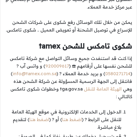
عبر مركز خدمة العملاء.
يمكن من خلال تلك الوسائل رفع شكوى على شركات الشحن
للإسراع في توصيل الشحنة أو تعويض العميل .. شكوى تامكس.
شكوى تامكس للشحن tamex
إذا كنت قد استنفدت جميع وسائل التواصل مع شركة تامكس
للشحن نفسها على أرقامهم ☎️ (
920009617
) و واتس آب ?
(
0580271714
) و بريد خدمة العملاء ? (
info@tamex.com.sa
)
فانتقل إلى الجهة الرسمية المسؤولة عن شركة الشحن هذه
وهي
الهيئة العامة للنقل
tga.gov.sa وخطوات شكوى تامكس
كالتالي :
الدخول إلى الخدمات الإلكترونية في موقع الهيئة العامة
للنقل على الرابط ? (
اضغط هنا
) أو ? (
اضغط هنا
) لتقديم
بلاغ مباشرة.
قم بتسجيل دخولك عن طريق نفاذ كما في الصورة :