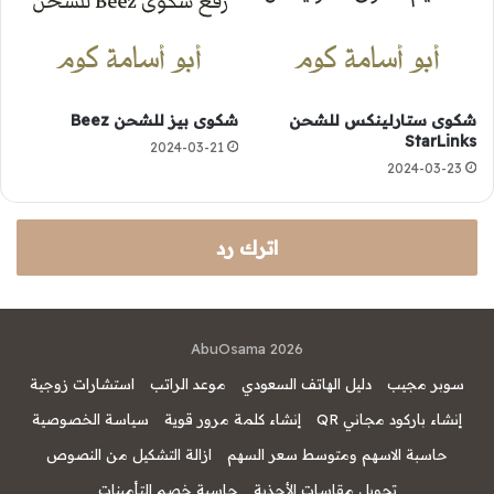
شكوى ستارلينكس للشحن
شكوى بيز للشحن Beez
StarLinks
2024-03-21
2024-03-23
اترك رد
AbuOsama 2026
سوبر مجيب
دليل الهاتف السعودي
موعد الراتب
استشارات زوجية
إنشاء باركود مجاني QR
إنشاء كلمة مرور قوية
سياسة الخصوصية
حاسبة الاسهم ومتوسط سعر السهم
ازالة التشكيل من النصوص
تحويل مقاسات الأحذية
حاسبة خصم التأمينات