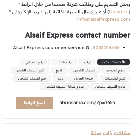
يمكن التقديم على وظائف شركة سمسا من خلال الرابط ?
(
اضغط هنا
) أو عبر إرسال السيرة الذاتية إلى البريد الإلكتروني ?
info@alsaifexpress.com
Alsaif Express contact number
Alsaif Express customer service ☎️ :
8003044400
كلمات بحثية
ارقام
ارقام هاتف
الرقم المجاني
الرقم الموحد
السيف للشحن
تتبع
تتبع السيف للشحن
تتبع الشحنات
خدمة العملاء
رقم
رقم السيف للشحن
فروع السيف للشحن
فروع شركة السيف للشحن
نسخ الرابط
مقالات ذات صلة