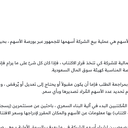
ي الأسهم هي عملية بيع الشركة أسهمها للجمهور عبر بورصة الأسهم ، ب
الية للشركة كي تتخذ قرار الاكتتاب ، فإذا كان كل شئ على ما يرام ف
رصة المناسبة كهيئة سوق المال السعودية.
ا بمراجعة الطلب فإما أن يكون مقبولاً أو يحتاج إلى تعديل أو يُرفض 
م تحديد عدد الأسهم المُراد تصديرها وبأي سعر.
المُكتتبين البدء في آلية البناء السعري ، باحثين عن مستثمرين (يسجل
تاب) بها معلومات عن الأسهم والمكان المقرر لإدراجها وسعر الافتتا
خصوصيين لشراء أسهم الشركة في ما يعرف بالسوق الأولية – وهي صفق