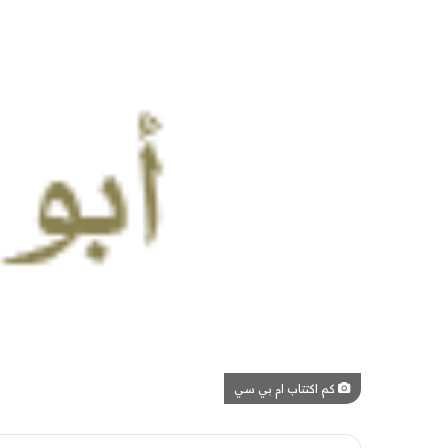
كم اكتتاب ام بي سي