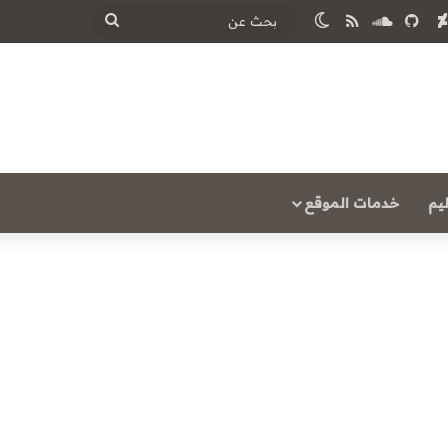
‫Y
ساوند كلاود
ملخص الموقع RSS
الوضع المظلم
بحث
عن
يم
خدمات الموقع