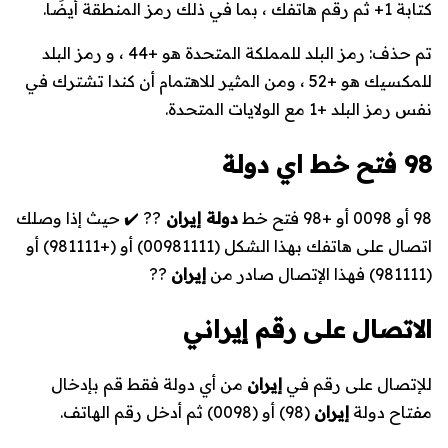
كتابة 1+ ثم رقم هاتفك ، بما في ذلك رمز المنطقة أيضًا.
تم حذف: رمز البلد للمملكة المتحدة هو +44 ، و رمز البلد
للمكسيك هو +52 ، ومن المثير للاهتمام أن كندا تشترك في
نفس رمز البلد +1 مع الولايات المتحدة.
98 فتح خط اي دولة
98 أو 0098 أو +98 فتح خط
دولة إيران
?? ✔️ حيث إذا وصلك
اتصال على هاتفك بهذا الشكل (
00981111
) أو (
+981111
) أو
(
981111
) فهذا الإتصال صادر من
إيران
??
الاتصال على رقم إيراني
للإتصال على رقم في
إيران
من أي دولة فقط قم بإدخال
مفتاح دولة
إيران
(
98
) أو (
0098
) ثم أدخل رقم الهاتف.